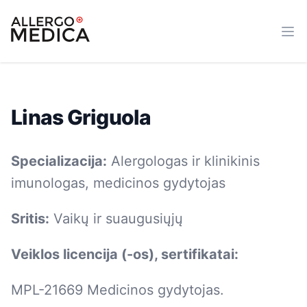
allergomedica
Ope
Linas Griguola
Specializacija:
Alergologas ir klinikinis
imunologas, medicinos gydytojas
Sritis:
Vaikų ir suaugusiųjų
Veiklos licencija (-os), sertifikatai:
MPL-21669 Medicinos gydytojas.