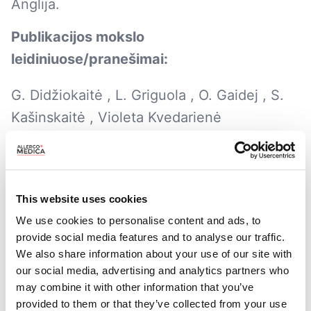
Anglija.
Publikacijos mokslo
leidiniuose/pranešimai:
G. Didžiokaitė , L. Griguola , O. Gaidej , S.
Kašinskaitė , Violeta Kvedarienė
„Hipersensibilizacijos paracetamoliui
aktualumas ir jo sukeliamos reakcijos pagal
naują padidėjusio jautrumo nesteroidiniams
This website uses cookies
vaistams nuo uždegimo klasifikaciją“. Vaikų
We use cookies to personalise content and ads, to
pulmonologija ir alergologija. 2016 m.
provide social media features and to analyse our traffic.
gegužė, XIX tomas, Nr. 1 (6073–6079).
We also share information about your use of our site with
our social media, advertising and analytics partners who
L. Griguola, L. Malinauskienė „Raudonų akių
may combine it with other information that you’ve
diferencinė diagnostika“ Alergija Astma
provided to them or that they’ve collected from your use