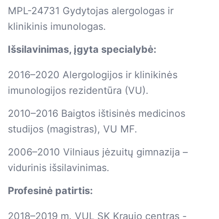
MPL-24731 Gydytojas alergologas ir
klinikinis imunologas.
Išsilavinimas, įgyta specialybė:
2016–2020 Alergologijos ir klinikinės
imunologijos rezidentūra (VU).
2010–2016 Baigtos ištisinės medicinos
studijos (magistras), VU MF.
2006–2010 Vilniaus jėzuitų gimnazija –
vidurinis išsilavinimas.
Profesinė patirtis:
2018–2019 m. VUL SK Kraujo centras -