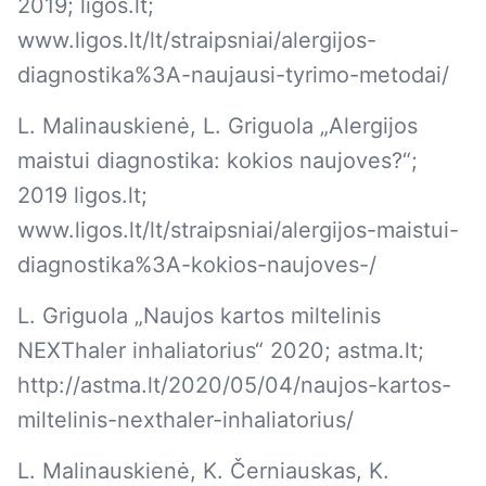
2019;
ligos.lt
;
www.ligos.lt/lt/straipsniai/alergijos-
diagnostika%3A-naujausi-tyrimo-metodai/
L. Malinauskienė, L. Griguola „Alergijos
maistui diagnostika: kokios naujoves?“;
2019
ligos.lt
;
www.ligos.lt/lt/straipsniai/alergijos-maistui-
diagnostika%3A-kokios-naujoves-/
L. Griguola „Naujos kartos miltelinis
NEXThaler inhaliatorius“ 2020;
astma.lt
;
http://astma.lt/2020/05/04/naujos-kartos-
miltelinis-nexthaler-inhaliatorius/
L. Malinauskienė, K. Černiauskas, K.