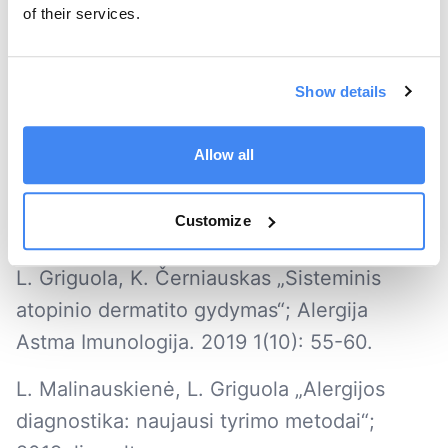
of their services.
Imunologija. 2017 1(8): 3-7. L. Griguola, A.
Chomičienė „Lėtinis Rinitas“; Alergija Astma
Imunologija. 2018 1(9): 55-59.
Show details
L. Griguola, L. Malinauskienė „Kaip pritaikyti
Allow all
namų aplinką asmenims, įsijautrinusiems
namų dulkių erkėms?“; Alergija Astma
Customize
Imunologija. 2018 1(9): 62-64.
L. Griguola, K. Černiauskas „Sisteminis
atopinio dermatito gydymas“; Alergija
Astma Imunologija. 2019 1(10): 55-60.
L. Malinauskienė, L. Griguola „Alergijos
diagnostika: naujausi tyrimo metodai“;