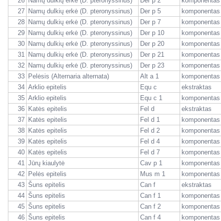
26
Namų dulkių erkė (D. pteronyssinus)
Der p 2
komponentas
27
Namų dulkių erkė (D. pteronyssinus)
Der p 5
komponentas
28
Namų dulkių erkė (D. pteronyssinus)
Der p 7
komponentas
29
Namų dulkių erkė (D. pteronyssinus)
Der p 10
komponentas
30
Namų dulkių erkė (D. pteronyssinus)
Der p 20
komponentas
31
Namų dulkių erkė (D. pteronyssinus)
Der p 21
komponentas
32
Namų dulkių erkė (D. pteronyssinus)
Der p 23
komponentas
33
Pelėsis (Alternaria alternata)
Alt a 1
komponentas
34
Arklio epitelis
Equ c
ekstraktas
35
Arklio epitelis
Equ c 1
komponentas
36
Katės epitelis
Fel d
ekstraktas
37
Katės epitelis
Fel d 1
komponentas
38
Katės epitelis
Fel d 2
komponentas
39
Katės epitelis
Fel d 4
komponentas
40
Katės epitelis
Fel d 7
komponentas
41
Jūrų kiaulytė
Cav p 1
komponentas
42
Pelės epitelis
Mus m 1
komponentas
43
Šuns epitelis
Can f
ekstraktas
44
Šuns epitelis
Can f 1
komponentas
45
Šuns epitelis
Can f 2
komponentas
46
Šuns epitelis
Can f 4
komponentas