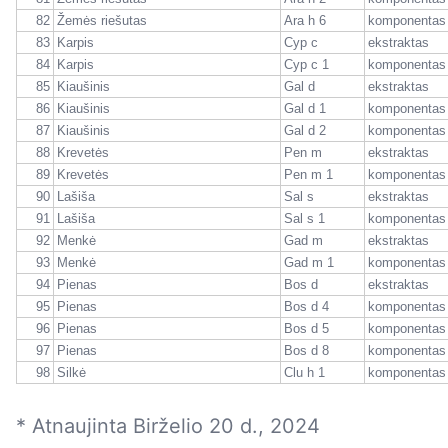
82
Žemės riešutas
Ara h 6
komponentas
83
Karpis
Cyp c
ekstraktas
84
Karpis
Cyp c 1
komponentas
85
Kiaušinis
Gal d
ekstraktas
86
Kiaušinis
Gal d 1
komponentas
87
Kiaušinis
Gal d 2
komponentas
88
Krevetės
Pen m
ekstraktas
89
Krevetės
Pen m 1
komponentas
90
Lašiša
Sal s
ekstraktas
91
Lašiša
Sal s 1
komponentas
92
Menkė
Gad m
ekstraktas
93
Menkė
Gad m 1
komponentas
94
Pienas
Bos d
ekstraktas
95
Pienas
Bos d 4
komponentas
96
Pienas
Bos d 5
komponentas
97
Pienas
Bos d 8
komponentas
98
Silkė
Clu h 1
komponentas
* Atnaujinta Birželio 20 d., 2024