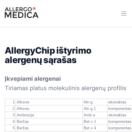
allergomedica
Ope
AllergyChip ištyrimo
alergenų sąrašas
Įkvepiami alergenai
Tiriamas platus molekulinis alergenų profilis
1
Alksnis
Aln g
ekstraktas
2
Alksnis
Aln g 1
komponentas
3
Ambrozija
Amb a
ekstraktas
4
Beržas
Bet v 1
komponentas
5
Beržas
Bet v 4
komponentas