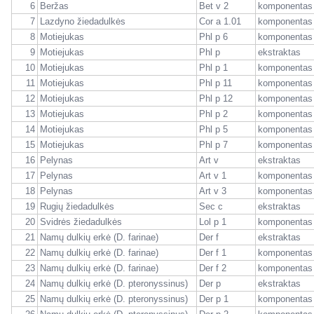
6
Beržas
Bet v 2
komponentas
7
Lazdyno žiedadulkės
Cor a 1.01
komponentas
8
Motiejukas
Phl p 6
komponentas
9
Motiejukas
Phl p
ekstraktas
10
Motiejukas
Phl p 1
komponentas
11
Motiejukas
Phl p 11
komponentas
12
Motiejukas
Phl p 12
komponentas
13
Motiejukas
Phl p 2
komponentas
14
Motiejukas
Phl p 5
komponentas
15
Motiejukas
Phl p 7
komponentas
16
Pelynas
Art v
ekstraktas
17
Pelynas
Art v 1
komponentas
18
Pelynas
Art v 3
komponentas
19
Rugių žiedadulkės
Sec c
ekstraktas
20
Svidrės žiedadulkės
Lol p 1
komponentas
21
Namų dulkių erkė (D. farinae)
Der f
ekstraktas
22
Namų dulkių erkė (D. farinae)
Der f 1
komponentas
23
Namų dulkių erkė (D. farinae)
Der f 2
komponentas
24
Namų dulkių erkė (D. pteronyssinus)
Der p
ekstraktas
25
Namų dulkių erkė (D. pteronyssinus)
Der p 1
komponentas