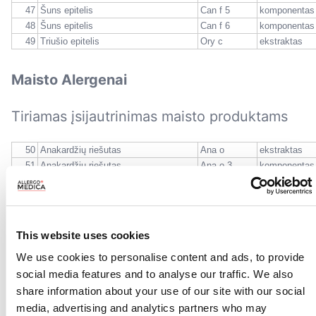
47
Šuns epitelis
Can f 5
komponentas
48
Šuns epitelis
Can f 6
komponentas
49
Triušio epitelis
Ory c
ekstraktas
Maisto Alergenai
Tiriamas įsijautrinimas maisto produktams
50
Anakardžių riešutas
Ana o
ekstraktas
51
Anakardžių riešutas
Ana o 3
komponentas
52
Avižos
Ave s
ekstraktas
53
Braškė
Fra a 1
komponentas
54
Brazilijos riešutas
Ber e
ekstraktas
55
Bulvė
Sol t
ekstraktas
This website uses cookies
56
Garstyčios
Sin a
ekstraktas
We use cookies to personalise content and ads, to provide
57
Graikinis riešutas
Jug r
ekstraktas
social media features and to analyse our traffic. We also
58
Kivis
Act d
ekstraktas
59
Kukurūzas
Zea m
ekstraktas
share information about your use of our site with our social
60
Kviečiai
Tri a 14
komponentas
media, advertising and analytics partners who may